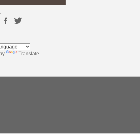
a
 by
Translate