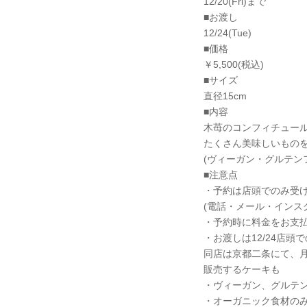
12/20(Fri)まで
■お渡し
12/24(Tue)
■価格
￥5,500(税込)
■サイズ
直径15cm
■内容
木苺のコンフィチュー
たくさん美味しいもの
(ヴィーガン・グルテン
■注意点
・予約は店頭でのみ受
(電話・メール・インス
・予約時に料金をお支
・お渡しは12/24店頭
同店は京都二条にて、
販売するケーキも
・ヴィーガン、グルテ
・オーガニック食材の