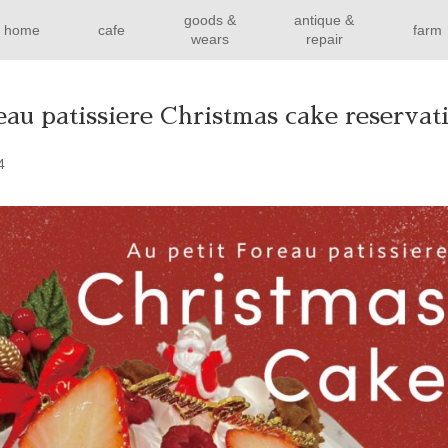
goods &
antique &
home
cafe
farm
wears
repair
eau patissiere Christmas cake reservat
4