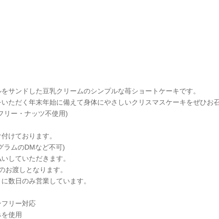
ルをサンドした豆乳クリームのシンプルな苺ショートケーキです。
をいただく年末年始に備えて身体にやさしいクリスマスケーキをぜひお
フリー・ナッツ不使用)
け付けております。
グラムのDMなど不可)
払いしていただきます。
でのお渡しとなります。
月に数日のみ営業しています。
ンフリー対応
みを使用