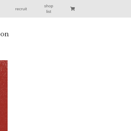
shop
recruit
list
ion