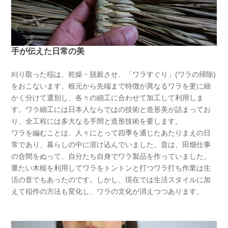
手が伝えた日常の美
刈り取った稲は、乾燥・脱穀させ、「ワラすぐり」(ワラの掃除)
をおこないます。根元から先端まで特徴が異なるワラを更に細
かく分けて選別し、各々の細工に合わせて加工して利用しま
す。ワラ細工には日本人ならではの技術と造形美が詰まってお
り、全工程には多大なる手間と造形技術を要します。
ワラを編むことは、人々にとって四季を通じたあたりまえの日
常であり、暮らしの中に溶け込んでいました。昔は、田畑仕事
の合間をぬって、自分たち自身でワラ製品を作っていました。
重たい木槌を利用してワラをトントンと打つワラ打ち作業は生
活の音でもあったのです。しかし、現在では生活スタイルに加
えて稲作の方法も変化し、ワラの文化が消えつつあります。