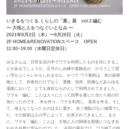
いきるをつくる くらしの「素」展 vol.3 編む
〜 大地と人をつなぐいとなみ 〜
2021年9月2日（木）〜9月28日（火）
2F HOME&RENOVATIONスペース OPEN
11:00~19:00（水曜日定休日）
みなさんは、日常生活の中でワラを利用したものを目にするこ
とがあるでしょうか。正月のしめ縄や装飾品が、かろうじて思
い浮かぶくらいかもしれません。かつて ワラ素材は、米の副産
物として、衣食住だけでなく、運搬、信仰、祝儀などあらゆる
場面において、とても身近なものとして利用されてきました。
ワラを「編む」ことは人々にとって四季を通じた当たり前の行
為だったのです。 米を作り、ワラを利用し、道具を作る。そし
て、使えなくなったものは土に還す。 全く無駄のない循環でし
た。その技術は人の手によって、伝承されてきました。 まさ
に、ワラを「編む」ことは、大地と人の関係を密接につなぎ合
わせる自然な営みなのでした。 今回の展示では、ワラ細工の技