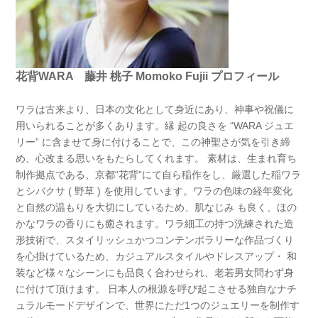
花背WARA 藤井 桃子 Momoko Fujii プロフィール
ワラは古来より、日本の文化として身近にあり、神事や祝儀に
用いられることが多くあります。縁 起の良さを “WARA ジュエ
リー” に含ませて身に付けることで、この神聖さが気を引き締
め、心改まる思いをもたらしてくれます。 素材は、生まれ育ち
制作拠点である、京都“花背”にて自ら稲作をし、厳選した稲ワラ
とシバクサ ( 野草 ) を使用しています。ワラの色味の経年変化
と自然の温もりを大切にしているため、肌なじみ も良く、ほの
かなワラの香りにも癒されます。ワラ細工の持つ洗練された造
形技術で、スタイリッシュかつコンテンポラリーな作品づくり
を心掛けているため、カジュアルスタイルやドレスアップ・ 和
装など様々なシーンにも品良く合わせられ、老若男女問わず身
に付けて頂けます。 日本人の根源を呼び起こさせる独自なナチ
ュラルモードデザインで、世界にただ1つのジュエリーを制作す