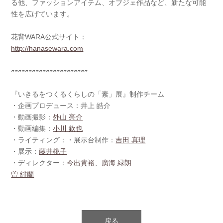
る他、ファッションアイテム、オブジェ作品など、新たな可能
性を広げています。
花背WARA公式サイト：
http://hanasewara.com
▱▱▱▱▱▱▱▱▱▱▱▱▱▱▱▱▱▱▱▱▱▱
『いきるをつくるくらしの「素」展』制作チーム
・企画プロデュース：井上 皓介
・動画撮影：
外山 亮介
・動画編集：
小川 欽也
・ライティング：・展示台制作：
吉田 真理
・展示：
藤井桃子
・ディレクター：
今出貴裕
、
廣海 緑朗
曽 緋蘭
戻る