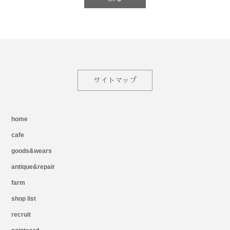
サイトマップ
home
cafe
goods&wears
antique&repair
farm
shop list
recruit