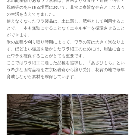
米の副産物であるワラ素材は、古来より衣食住・運搬・信仰・
祝儀等のあらゆる場面において、非常に身近な存在として人々
の生活を支えてきました。
使えなくなったワラ製品は、土に還し、肥料として利用するこ
とで、一本も無駄にすることなくエネルギーを循環させること
ができます。
米の品種や刈り取り時期によって、ワラの質は大きく異なりま
す。ほどよい強度を活かしたワラ細工のためには、用途に合っ
たワラを確保することがとても重要です。
ここではワラ細工に適した品種を追求し、「あさひもち」とい
う希少な固有品種を左京区岩倉から譲り受け、花背の地で毎年
育成しながら素材を確保しています。