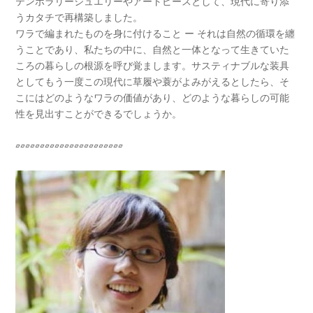
テンポラリージュエリーやアートピースとして、現代に寄り添
うカタチで再構築しました。
ワラで編まれたものを身に付けること ー それは自然の循環を纏
うことであり、私たちの中に、自然と一体となって生きていた
ころの暮らしの根源を呼び覚まします。サスティナブルな装具
としてもう一度この現代に草履や蓑がよみがえるとしたら、そ
こにはどのようなワラの価値があり、どのような暮らしの可能
性を見出すことができるでしょうか。
▱▱▱▱▱▱▱▱▱▱▱▱▱▱▱▱▱▱▱▱▱▱