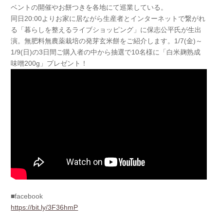
ベントの開催やお餅つきを各地にて巡業している。
同日20:00よりお家に居ながら生産者とインターネットで繋がれ
る「暮らしを整えるライブショッピング」に保志公平氏が生出
演。無肥料無農薬栽培の発芽玄米餅をご紹介します。1/7(金)～
1/9(日)の3日間ご購入者の中から抽選で10名様に「白米麹熟成
味噌200g」プレゼント！
■facebook
https://bit.ly/3F36hmP