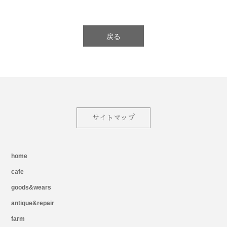
戻る
サイトマップ
home
cafe
goods&wears
antique&repair
farm