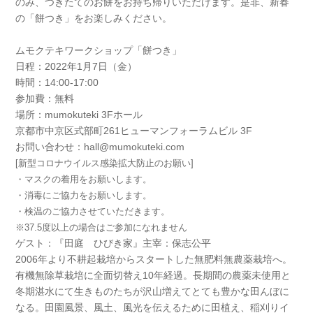
のみ、つきたてのお餅をお持ち帰りいただけます。是非、新春
の「餅つき」をお楽しみください。
ムモクテキワークショップ「餅つき」
日程：2022年1月7日（金）
時間：14:00-17:00
参加費：無料
場所：mumokuteki 3Fホール
京都市中京区式部町261ヒューマンフォーラムビル 3F
お問い合わせ：hall@mumokuteki.com
[新型コロナウイルス感染拡大防止のお願い]
・マスクの着用をお願いします。
・消毒にご協力をお願いします。
・検温のご協力させていただきます。
※37.5度以上の場合はご参加になれません
ゲスト：『田庭 ひびき家』主宰：保志公平
2006年より不耕起栽培からスタートした無肥料無農薬栽培へ。
有機無除草栽培に全面切替え10年経過。長期間の農薬未使用と
冬期湛水にて生きものたちが沢山増えてとても豊かな田んぼに
なる。田園風景、風土、風光を伝えるために田植え、稲刈りイ