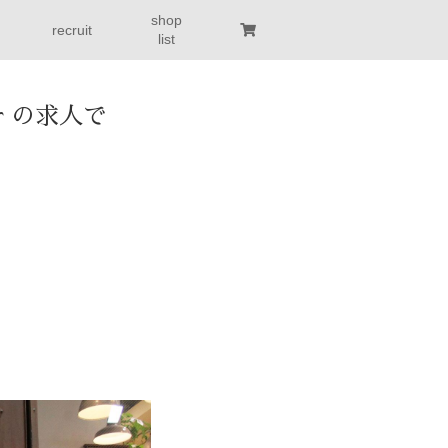
shop
recruit
list
ear の求人で