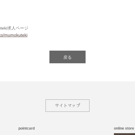
teki求人ページ
rks/mumokuteki
戻る
サイトマップ
pointcard
online store