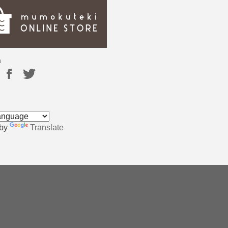
a
 by
Translate