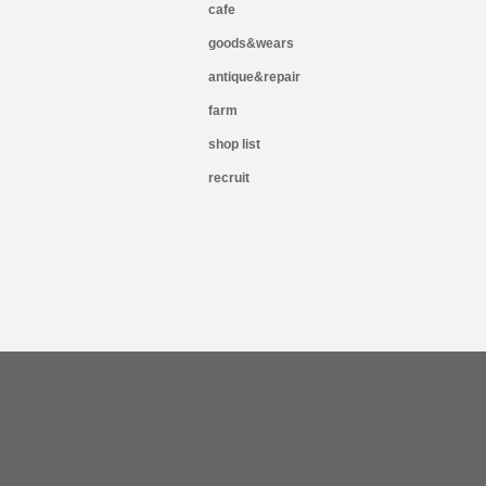
cafe
goods&wears
antique&repair
farm
shop list
recruit