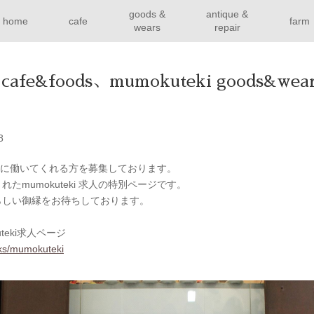
goods &
antique &
home
cafe
farm
wears
repair
 cafe&foods、mumokuteki goods&w
8
は、一緒に働いてくれる方を募集しております。
たmumokuteki 求人の特別ページです。
らしい御縁をお待ちしております。
teki求人ページ
rks/mumokuteki