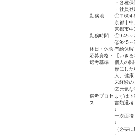
・各種保
・社員登
勤務地
①〒604-
京都市中
京都市中
勤務時間
①9:4
②9:4
休日・休暇
有給休暇 
応募資格・
【いきる
選考基準
個人の関
形にした
人、健康
未経験の
②元気な
選考プロセ
まずは下
ス
書類選考
↓
一次面接
↓
（必要に