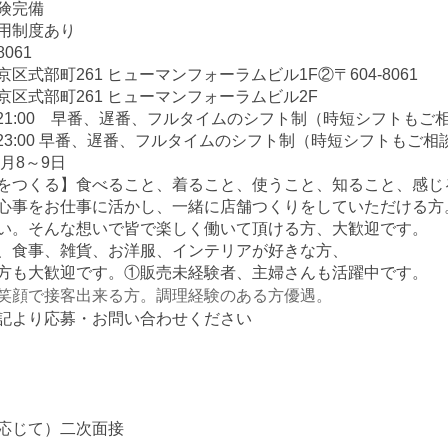
険完備
用制度あり
8061
京区式部町261 ヒューマンフォーラムビル1F
②〒604-8061
京区式部町261 ヒューマンフォーラムビル2F
5～21:00 早番、遅番、フルタイムのシフト制（時短シフトもご
5～23:00 早番、遅番、フルタイムのシフト制（時短シフトもご
月8～9日
をつくる】食べること、着ること、使うこと、知ること、感じ
心事をお仕事に活かし、一緒に店舗つくりをしていただける方
い。そんな想いで皆で楽しく働いて頂ける方、大歓迎です。
、食事、雑貨、お洋服、インテリアが好きな方、
方も大歓迎です。
①販売未経験者、主婦さんも活躍中です。
笑顔で接客出来る方。調理経験のある方優遇。
記より応募・お問い合わせください
応じて）二次面接