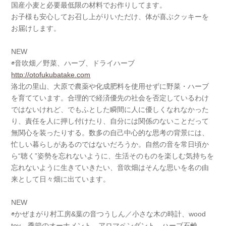
国産小麦と必要最低限の材料でお作りしてます。
お子様も安心してお召し上がりいただけ、体が喜ぶクッキーを
お届けします。
NEW
◉音吹畑／野菜、ハーブ、ドライハーブ
http://otofukubatake.com
洛北の里山、大原で農薬や化成肥料を使用せずに野菜・ハーブ
を育てています。合理的で経済優先の社会を否定しているわけ
ではないけれど、でもふとした瞬間に人に優しくなれなかった
り、責任を人に押し付けたり、自分には関係のないことだって
無関心を装ったりする。数多の自己中心的な思考の背景には、
忙しい暮らしがあるのではないだろうか。自然の音を常日頃か
ら“聴く”姿勢を忘れないように、生活そのものを楽しむ気持ちを
忘れないように生きていきたい、音吹畑はそんな思いを名の由
来として日々畑に出ています。
NEW
◉かぜまがり村工房&葉の音つうしん／小さな木の時計、wood
toy、季節のオーナメント、アロマペンダント、ハーブ石鹸