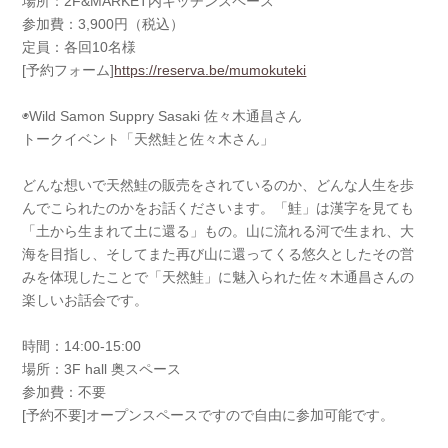
場所：2F&MARKET内キッチンスペース
参加費：3,900円（税込）
定員：各回10名様
[予約フォーム]
https://reserva.be/mumokuteki
◉Wild Samon Suppry Sasaki 佐々木通昌さん
トークイベント「天然鮭と佐々木さん」
どんな想いで天然鮭の販売をされているのか、どんな人生を歩
んでこられたのかをお話くださいます。「鮭」は漢字を見ても
「土から生まれて土に還る」もの。山に流れる河で生まれ、大
海を目指し、そしてまた再び山に還ってくる悠久としたその営
みを体現したことで「天然鮭」に魅入られた佐々木通昌さんの
楽しいお話会です。
時間：14:00-15:00
場所：3F hall 奥スペース
参加費：不要
[予約不要]オープンスペースですので自由に参加可能です。