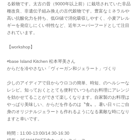
る穀物です。太古の昔（9000年以上前）に栽培されていた非品
種改良、非遺伝子組み換えの古代穀物です。豊富なミネラルや
高い抗酸化力を持ち、低Gl値で消化吸収しやすく、小麦アレル
ギーを発症しにくい特性など、近年スーパーフードとして注目
されています。
【workshop】
◉base Island Kitchen 松本琴美さん
からだを冷やさない「ヴィーガン和ジェラート」づくり
少しのアイディアで目からウロコの簡単、時短、のヘルシーな
レシピ。知っておくととても便利でいつものお料理にアレンジ
を効かせてることができて楽しくなります。自家製のお料理は
やっぱり美味しい、からだを作るのは〝食〟。暑い日々にご自
身のオリジナルジェラートも作れるようになる素敵な時になり
ますと幸いです。
時間：11:00-13:00/14:30-16:30