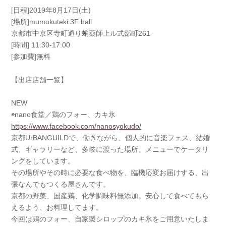
[日程]2019年8月17日(土)
[場所]mumokuteki 3F hall
京都市中京区寺町通り蛸薬師上ル式部町261
[時間] 11:30-17:00
[参加費]無料
【出店店舗一覧】
NEW
◉nano食堂／鶏のフォー、カキ氷
https://www.facebook.com/nanosyokudo/
京都UrBANGUILDで、働きながら、個人的に音楽フェス、結婚
式、ギャラリーなど、多岐に渡った場所、メニューでケータリ
ングをしています。
その場所やその時に必要な食べ物を、臨機応変お届けする、出
張なんでもつくる屋さんです。
京都の野菜、国産鶏、化学調味料無添加。安心して食べてもら
えるよう、お料理してます。
今回は鶏のフォー、自家製シロップのカキ氷をご用意いたしま