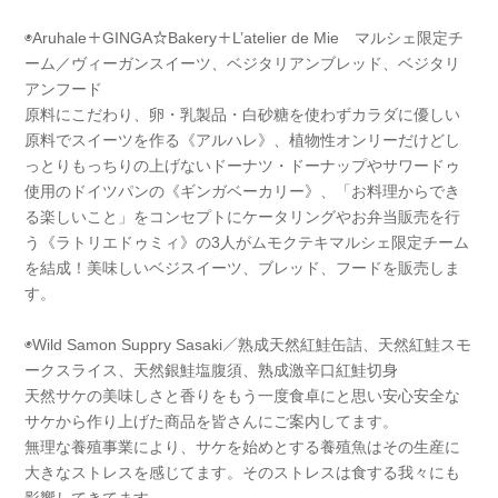
◉Aruhale＋GINGA☆Bakery＋L’atelier de Mie マルシェ限定チ
ーム／ヴィーガンスイーツ、ベジタリアンブレッド、ベジタリ
アンフード
原料にこだわり、卵・乳製品・白砂糖を使わずカラダに優しい
原料でスイーツを作る《アルハレ》、植物性オンリーだけどし
っとりもっちりの上げないドーナツ・ドーナップやサワードゥ
使用のドイツパンの《ギンガベーカリー》、「お料理からでき
る楽しいこと」をコンセプトにケータリングやお弁当販売を行
う《ラトリエドゥミィ》の3人がムモクテキマルシェ限定チーム
を結成！美味しいベジスイーツ、ブレッド、フードを販売しま
す。
◉Wild Samon Suppry Sasaki／熟成天然紅鮭缶詰、天然紅鮭スモ
ークスライス、天然銀鮭塩腹須、熟成激辛口紅鮭切身
天然サケの美味しさと香りをもう一度食卓にと思い安心安全な
サケから作り上げた商品を皆さんにご案内してます。
無理な養殖事業により、サケを始めとする養殖魚はその生産に
大きなストレスを感じてます。そのストレスは食する我々にも