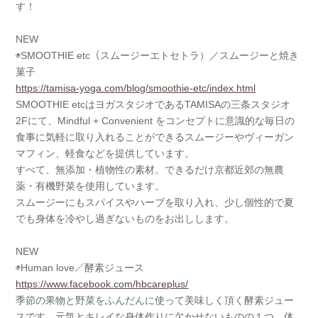
す！
NEW
◉SMOOTHIE etc（スムージーエトセトラ）／スムージーと焼き
菓子
https://tamisa-yoga.com/blog/smoothie-etc/index.html
SMOOTHIE etcはヨガスタジオであるTAMISAの三条スタジオ
2Fにて、Mindful + Convenient をコンセプトに意識的な毎日の
食事に気軽に取り入れることができるスムージーやヴィーガン
マフィン、軽食などを提供しています。
すべて、無添加・植物性の素材。できるだけ京都近郊の無農
薬・有機野菜を使用しています。
スムージーにもスパイスやハーブを取り入れ、少し個性的で夏
でも身体を冷やし過ぎないものをお出しします。
NEW
◉Human love／酵素ジュース
https://www.facebook.com/hbcareplus/
季節の果物と野菜をふんだんに使って美味しく頂く酵素ジュー
スです。元気とキレイな身体作りに欠かせないものの１つ。体