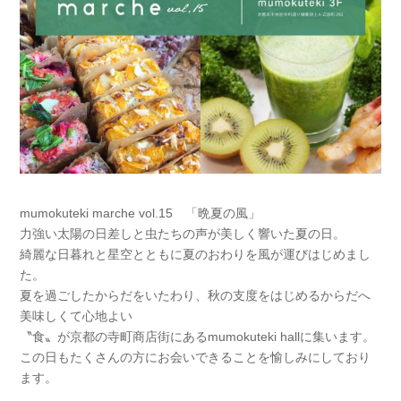
mumokuteki marche vol.15 「晩夏の風」
力強い太陽の日差しと虫たちの声が美しく響いた夏の日。
綺麗な日暮れと星空とともに夏のおわりを風が運びはじめまし
た。
夏を過ごしたからだをいたわり、秋の支度をはじめるからだへ
美味しくて心地よい
〝食〟が京都の寺町商店街にあるmumokuteki hallに集います。
この日もたくさんの方にお会いできることを愉しみにしており
ます。