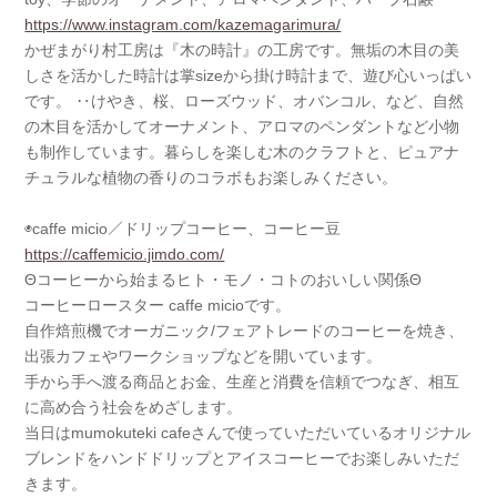
https://www.instagram.com/kazemagarimura/
かぜまがり村工房は『木の時計』の工房です。無垢の木目の美
しさを活かした時計は掌sizeから掛け時計まで、遊び心いっぱい
です。 ‥けやき、桜、ローズウッド、オバンコル、など、自然
の木目を活かしてオーナメント、アロマのペンダントなど小物
も制作しています。暮らしを楽しむ木のクラフトと、ピュアナ
チュラルな植物の香りのコラボもお楽しみください。
◉caffe micio／ドリップコーヒー、コーヒー豆
https://caffemicio.jimdo.com/
Θコーヒーから始まるヒト・モノ・コトのおいしい関係Θ
コーヒーロースター caffe micioです。
自作焙煎機でオーガニック/フェアトレードのコーヒーを焼き、
出張カフェやワークショップなどを開いています。
手から手へ渡る商品とお金、生産と消費を信頼でつなぎ、相互
に高め合う社会をめざします。
当日はmumokuteki cafeさんで使っていただいているオリジナル
ブレンドをハンドドリップとアイスコーヒーでお楽しみいただ
きます。