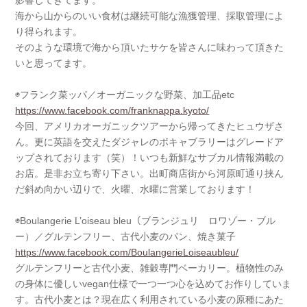
影響してきてます。
海から山からのいい食材は継続可能な漁獲管理、採取管理によ
り得られます。
そのような環境で海から頂いたサケを皆さんに味わって頂きた
いと思ってます。
◉フランク菜ッパ／オーガニックな野菜、加工品etc
https://www.facebook.com/franknappa.kyoto/
今回、アメリカオーガニックツアーから帰ってきたヒュウザさ
ん。更に英語を交えたダジャレのボキャブラリーはグレードア
ップされております（笑）！いつも新鮮なサブカル情報満載の
お店。是非お立ち寄り下さい。出町商店街から河原町通り挟ん
だ斜め向かい辺りで、火曜、水曜に営業しております！
◉Boulangerie L’oiseau bleu（ブランジュリ ロワゾー・ブル
ー）／グルテンフリー、古代小麦のパン、焼き菓子
https://www.facebook.com/BoulangerieLoiseaubleu/
グルテンフリーと古代小麦、雑穀専門ベーカリー。植物性のみ
の身体に優しいvegan仕様で一つ一つ心を込めてお作りしていま
す。古代小麦とは？現在広く利用されている小麦の原種にあた