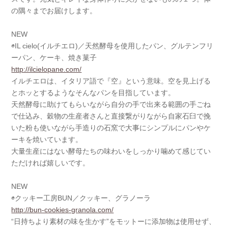
の隅々までお届けします。
NEW
◉IL cielo(イルチエロ)／天然酵母を使用したパン、グルテンフリ
ーパン、ケーキ、焼き菓子
http://ilcielopane.com/
イルチエロは、イタリア語で『空』という意味。空を見上げる
とホッとするようなそんなパンを目指しています。
天然酵母に助けてもらいながら自分の手で出来る範囲の手ごね
で仕込み、穀物の生産者さんと直接繋がりながら自家石臼で挽
いた粉も使いながら手造りの石窯で大事にシンプルにパンやケ
ーキを焼いています。
大量生産にはない酵母たちの味わいをしっかり噛めて感じてい
ただければ嬉しいです。
NEW
◉クッキー工房BUN／クッキー、グラノーラ
http://bun-cookies-granola.com/
“日持ちより素材の味を生かす”をモットーに添加物は使用せず、