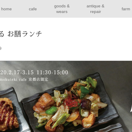
goods &
antique &
home
cafe
farm
wears
repair
る お膳ランチ
9