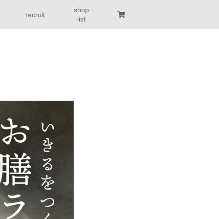
shop
recruit
list