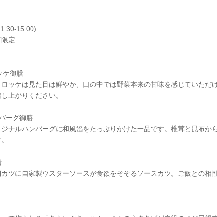
:30-15:00)
都店限定
コロッケ御膳
ロッケは見た目は鮮やか、口の中では野菜本来の甘味を感じていただけます。
召し上がりください。
ハンバーグ御膳
リジナルハンバーグに和風餡をたっぷりかけた一品です。椎茸と昆布か
す。
膳
判カツに自家製ウスターソースが食欲をそそるソースカツ。ご飯との相