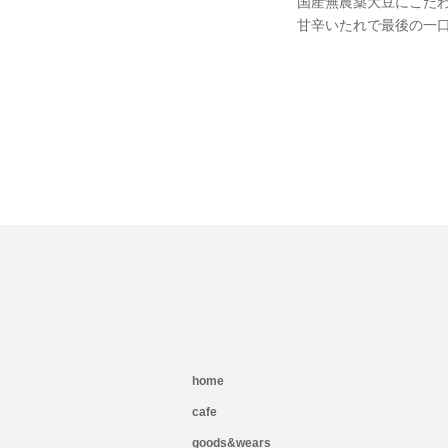
国産無農薬大豆にこだ
甘辛いたれで最後の一
home
cafe
goods&wears