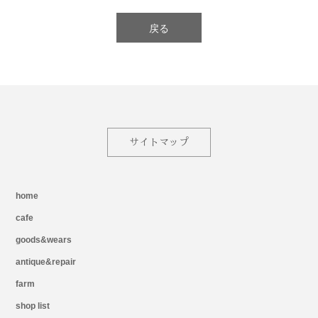
戻る
サイトマップ
home
cafe
goods&wears
antique&repair
farm
shop list