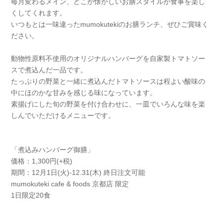
毎月変わるメイン、どこか懐かしいお膳スタイルが食事を楽し
くしてくれます。
いつもとは一味違ったmumokutekiのお膳ランチ、ぜひご賞味く
ださい。
動物性原料不使用のオリジナルハンバーグを自家製トマトソー
スで煮込んだ一品です。
たっぷりの野菜と一緒に煮込んだトマトソースは程よい酸味の
中にほのかな甘みを感じる味になっています。
素揚げにした旬の野菜を付け合わせに、一皿でいろんな味を楽
しんでいただけるメニューです。
「煮込みハンバーグ御膳」
価格：1,300円(+税)
期間：12月1日(火)-12.31(木) 終日注文可能
mumokuteki cafe & foods 京都店 限定
1日限定20食