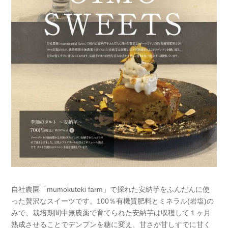
自社農園「mumokuteki farm」で採れた安納芋をふんだんに使
った贅沢なスイーツです。100％有機質肥料とミネラル(岩塩)の
みで、栽培期間中無農薬で育てられた安納芋は収穫して１ヶ月
熟成させることでデンプンを糖に変え、甘さが甘しすでに甘く