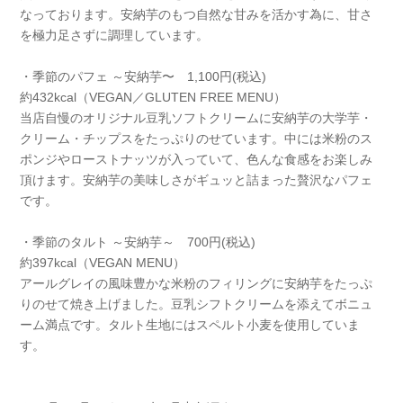
なっております。安納芋のもつ自然な甘みを活かす為に、甘さ
を極力足さずに調理しています。
・季節のパフェ ～安納芋〜 1,100円(税込)
約432kcal（VEGAN／GLUTEN FREE MENU）
当店自慢のオリジナル豆乳ソフトクリームに安納芋の大学芋・
クリーム・チップスをたっぷりのせています。中には米粉のス
ポンジやローストナッツが入っていて、色んな食感をお楽しみ
頂けます。安納芋の美味しさがギュッと詰まった贅沢なパフェ
です。
・季節のタルト ～安納芋～ 700円(税込)
約397kcal（VEGAN MENU）
アールグレイの風味豊かな米粉のフィリングに安納芋をたっぷ
りのせて焼き上げました。豆乳シフトクリームを添えてボニュ
ーム満点です。タルト生地にはスペルト小麦を使用していま
す。