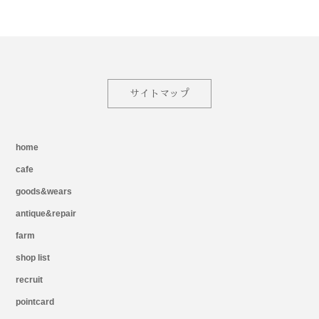
サイトマップ
home
cafe
goods&wears
antique&repair
farm
shop list
recruit
pointcard