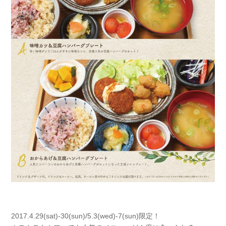
2017.4.29(sat)-30(sun)/5.3(wed)-7(sun)限定！