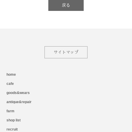
戻る
サイトマップ
home
cafe
goods&wears
antique&repair
farm
shop list
recruit