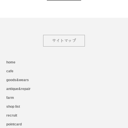
サイトマップ
home
cafe
goods&wears
antique&repair
farm
shop list
recruit
pointcard