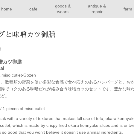
goods &
antique &
home
cafe
farm
wears
repair
グと味噌カツ御膳
4
噌カツ御膳
al
 miso cutlet-Gozen
く、数種類の野菜を使い多彩な食感で食べ応えのあるハンバーグと、お
濃厚でコクのある味噌だれが絡み合う味噌カツのセットです。豊かな味
ほど。
 1 pieces of miso cutlet
ak with a variety of textures that makes full use of tofu, okara konnyak
utlet, which is made by crispy fried okara konnyaku slices and is entwi
 so good that you won’t believe it doesn’t use animal ingredients.