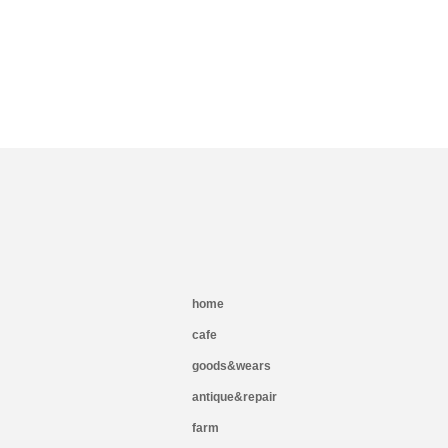
home
cafe
goods&wears
antique&repair
farm