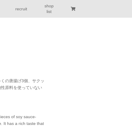
shop
recruit
list
くの唐揚げ3個、サクッ
物性原料を使っていない
pieces of soy sauce-
 It has a rich taste that