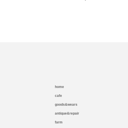
home
cafe
goods&wears
antique&repair
farm