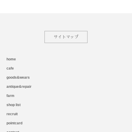
サイトマップ
home
cafe
goods&wears
antique&repair
farm
shop list
recruit
pointcard