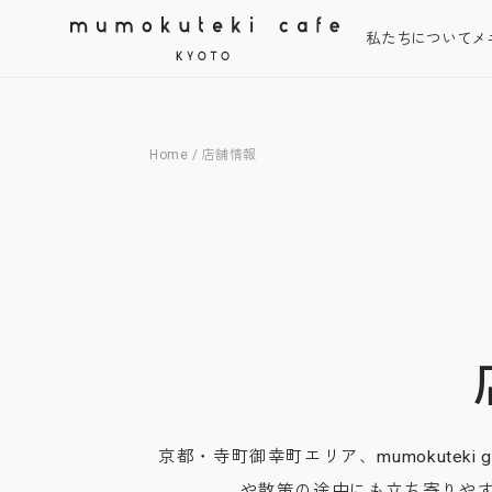
私たちについて
メ
Home
/ 店舗情報
店舗情報
京都・寺町御幸町エリア、mumokuteki goo
や散策の途中にも立ち寄りや