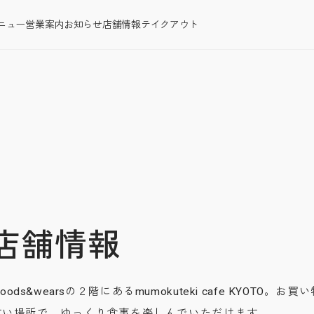
ニュー
営業案内
お知らせ
店舗情報
テイクアウト
店舗情報
ds&wearsの２階にあるmumokuteki cafe KYOTO。お買
すい場所で、ゆっくり食事を楽しんでいただけます。