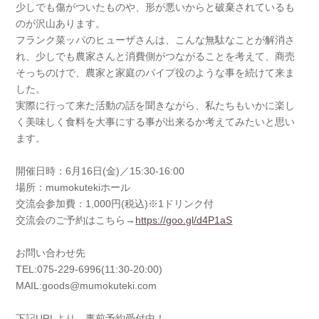
少しでも傷がついたものや、形が悪いからと破棄されているも
のが沢山あります。
フランク菜ッパのヒューザさんは、こんな無駄なことが解消さ
れ、少しでも農家さんと消費側がつながることを考えて、商売
そっちのけで、農家と家庭のパイプ役のような事を続けて来ま
した。
実際に行って来た活動の話を聞きながら、私たちもいかに楽し
く美味しく食料を大事にする事が出来るか考えてみたいと思い
ます。
開催日時：6月16日(金)／15:30-16:00
場所：mumokutekiホール
交流会参加費：1,000円(税込)※1ドリンク付
交流会のご予約はこちら→
https://goo.gl/d4P1aS
お問い合わせ先
TEL:075-229-6996(11:30-20:
00)
MAIL:goods@mumokuteki.com
下記URLより、事前予約受付中！