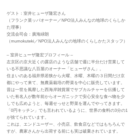
ゲスト：室井ヒューザ隆宏さん
（フランク菜ッパオーナー／NPO法人みんなの地球のくらしか
た理事）
交流会司会：廣海緑朗
（mumokuteki／NPO法人みんなの地球のくらしかたスタッフ）
– 室井ヒューザ隆宏プロフィール –
左京区の京大近くの露店のような店舗で週に半分だけ営業して
いる不思議な八百屋のオーナー「ヒューザさん」。
住まいのある福井県若狭から火曜、水曜、木曜の３日間だけ京
都にやって来て、無農薬栽培の野菜を中心に販売しています。
昔は一世を風靡した西海岸雑貨屋でサブカルチャーを伝播して
いた有名人が数年前からオーガニックで安心安全な食べ物を少
しでも広めようと、毎週せっせと野菜を運んでやってきます。
「0円キッチン」でも言われているように、世界の食料の3分の1
が捨てられています。
これは、エンドユーザー、小売店、飲食店などではもちろんで
すが、農家さんから出荷する前にも実は破棄されています。