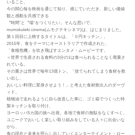
いること、
今の関心毎を映画を通じて知り、感じてい
ただき、新しい価値
観と感動を共感できる
〝時間”と〝場
“をつくりたい。そんな思いで、
mumokuteki cinema(ムモクテキシネマ)は、はじまりました。
第１回目に上映するタイトルは、「０円キッチン」。
2015年、食をテーマにオーストラリアで作成された、
「食糧危機」を吹き飛ばすエンタメ・ムービーです。
＜世界で生産される食料の3分の1は食べられることなく
廃棄さ
れている。
その重さは世界で毎年13億トン。「捨
てられてしまう食材を救
い出し、
おいしい料理に変身させ
よう！」と考えた食材救出人のダーヴ
ィド。
植物油で走れ
るように自ら改造した車に、ゴミ箱でつくった特
製キッチ
ンを取り付け、
ヨーロッパ5カ国の旅へ出発。各地で食材
の無駄をなくすべく、
ユニークでおいしく楽しい取り組み
をしている人々に出会いな
がら、
食の現在と未来を照らし
出していくエンターテイメント・ロー