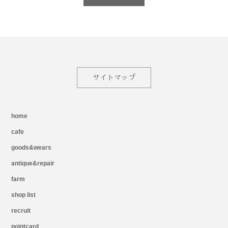
サイトマップ
home
cafe
goods&wears
antique&repair
farm
shop list
recruit
pointcard