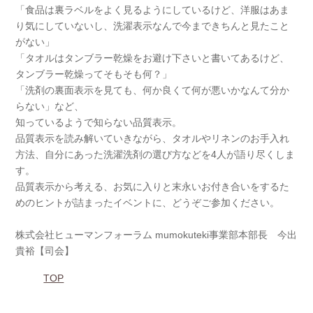
「食品は裏ラベルをよく見るようにしているけど、洋服はあま
り気にしていないし、洗濯表示なんで今まできちんと見たこと
がない」
「タオルはタンブラー乾燥をお避け下さいと書いてあるけど、
タンブラー乾燥ってそもそも何？」
「洗剤の裏面表示を見ても、何か良くて何が悪いかなんて分か
らない」など、
知っているようで知らない品質表示。
品質表示を読み解いていきながら、タオルやリネンのお手入れ
方法、自分にあった洗濯洗剤の選び方などを4人が語り尽くしま
す。
品質表示から考える、お気に入りと末永いお付き合いをするた
めのヒントが詰まったイベントに、どうぞご参加ください。
株式会社ヒューマンフォーラム mumokuteki事業部本部長 今出
貴裕【司会】
TOP