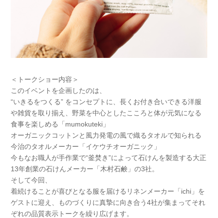
＜トークショー内容＞
このイベントを企画したのは、
“いきるをつくる” をコンセプトに、長くお付き合いできる洋服
や雑貨を取り揃え、野菜を中心としたこころと体が元気になる
食事を楽しめる「mumokuteki」
オーガニックコットンと風力発電の風で織るタオルで知られる
今治のタオルメーカー「イケウチオーガニック」
今もなお職人が手作業で“釜焚き”によって石けんを製造する大正
13年創業の石けんメーカー「木村石鹸」の3社。
そして今回、
着続けることが喜びとなる服を届けるリネンメーカー「ichi」を
ゲストに迎え、ものづくりに真摯に向き合う4社が集まってそれ
ぞれの品質表示トークを繰り広げます。