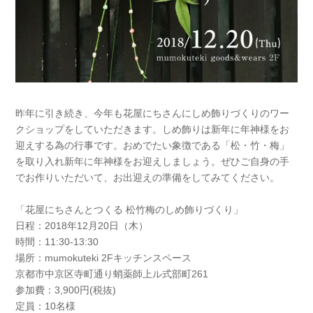
昨年に引き続き、今年も花屋にちさんにしめ飾りづくりのワー
クショップをしていただきます。しめ飾りは新年に年神様をお
迎えする為の行事です。おめでたい象徴である「松・竹・梅」
を取り入れ新年に年神様をお迎えしましょう。ぜひご自身の手
でお作りいただいて、お出迎えの準備をしてみてください。
「花屋にちさんとつくる 松竹梅のしめ飾りづくり」
日程：2018年12月20日（木）
時間：11:30-13:30
場所：mumokuteki 2Fキッチンスペース
京都市中京区寺町通り蛸薬師上ル式部町261
参加費：3,900円(税抜)
定員：10名様