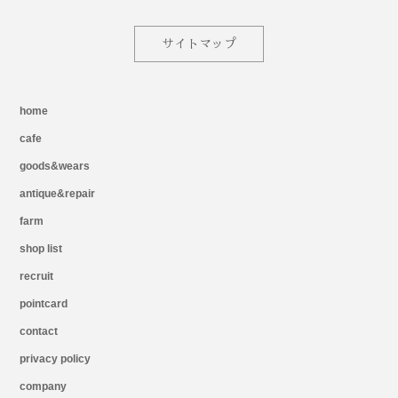
サイトマップ
home
cafe
goods&wears
antique&repair
farm
shop list
recruit
pointcard
contact
privacy policy
company