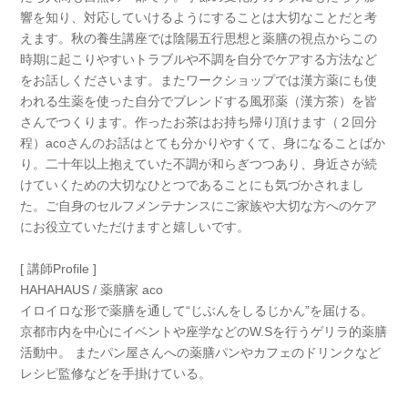
響を知り、対応していけるようにすることは大切なことだと考
えます。秋の養生講座では陰陽五行思想と薬膳の視点からこの
時期に起こりやすいトラブルや不調を自分でケアする方法など
をお話しくださいます。またワークショップでは漢方薬にも使
われる生薬を使った自分でブレンドする風邪薬（漢方茶）を皆
さんでつくります。作ったお茶はお持ち帰り頂けます（２回分
程）acoさんのお話はとても分かりやすくて、身になることばか
り。二十年以上抱えていた不調が和らぎつつあり、身近さが続
けていくための大切なひとつであることにも気づかされまし
た。ご自身のセルフメンテナンスにご家族や大切な方へのケア
にお役立ていただけますと嬉しいです。
[ 講師Profile ]
HAHAHAUS / 薬膳家 aco
イロイロな形で薬膳を通して“じぶんをしるじかん”を届ける。
京都市内を中心にイベントや座学などのW.Sを行うゲリラ的薬膳
活動中。 またパン屋さんへの薬膳パンやカフェのドリンクなど
レシピ監修などを手掛けている。