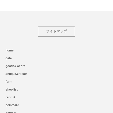
サイトマップ
home
cafe
goods&wears
antique&repair
farm
shop list
recruit
pointcard