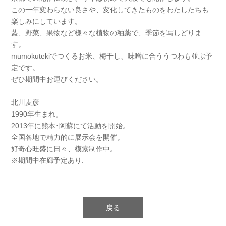
この一年変わらない良さや、変化してきたものをわたしたちも
楽しみにしています。
藍、野菜、果物など様々な植物の釉薬で、季節を写しどりま
す。
mumokutekiでつくるお米、梅干し、味噌に合ううつわも並ぶ予
定です。
ぜひ期間中お運びください。
北川麦彦
1990年生まれ。
2013年に熊本･阿蘇にて活動を開始。
全国各地で精力的に展示会を開催。
好奇心旺盛に日々、模索制作中。
※期間中在廊予定あり.
戻る