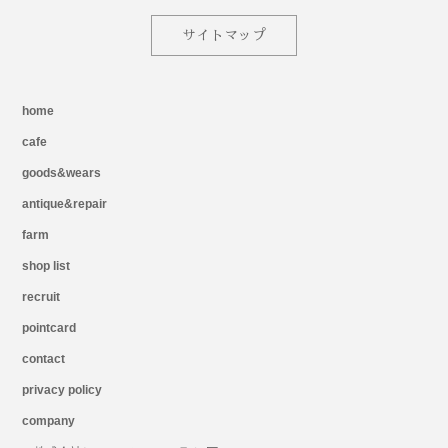
サイトマップ
home
cafe
goods&wears
antique&repair
farm
shop list
recruit
pointcard
contact
privacy policy
company