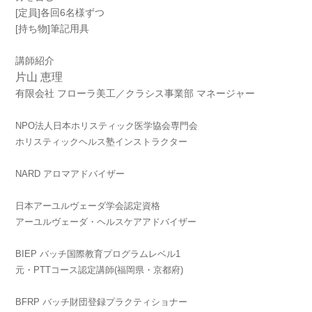
[定員]各回6名様ずつ
[持ち物]筆記用具
講師紹介
片山 恵理
有限会社 フローラ美工／クラシス事業部 マネージャー
NPO法人日本ホリスティック医学協会専門会
ホリスティックヘルス塾インストラクター
NARD アロマアドバイザー
日本アーユルヴェーダ学会認定資格
アーユルヴェーダ・ヘルスケアアドバイザー
BIEP バッチ国際教育プログラムレベル1
元・PTTコース認定講師(福岡県・京都府)
BFRP バッチ財団登録プラクティショナー