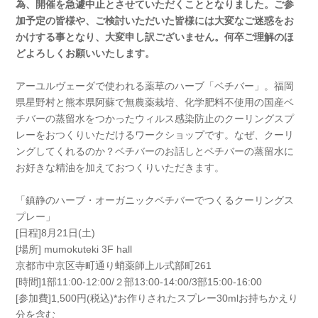
為、開催を急遽中止とさせていただくこととなりました。ご参
加予定の皆様や、ご検討いただいた皆様には大変なご迷惑をお
かけする事となり、大変申し訳ございません。何卒ご理解のほ
どよろしくお願いいたします。
アーユルヴェーダで使われる薬草のハーブ「ベチバー」。福岡
県星野村と熊本県阿蘇で無農薬栽培、化学肥料不使用の国産ベ
チバーの蒸留水をつかったウィルス感染防止のクーリングスプ
レーをおつくりいただけるワークショップです。なぜ、クーリ
ングしてくれるのか？ベチバーのお話しとベチバーの蒸留水に
お好きな精油を加えておつくりいただきます。
「鎮静のハーブ・オーガニックベチバーでつくるクーリングス
プレー」
[日程]8月21日(土)
[場所] mumokuteki 3F hall
京都市中京区寺町通り蛸薬師上ル式部町261
[時間]1部11:00-12:00/２部13:00-14:00/3部15:00-16:00
[参加費]1,500円(税込)*お作りされたスプレー30mlお持ちかえり
分を含む