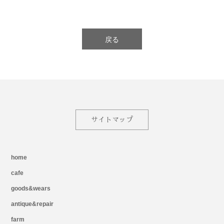
戻る
サイトマップ
home
cafe
goods&wears
antique&repair
farm