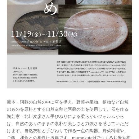
熊本・阿蘇の自然の中に窯を構え、野菜や果物、植物など自然
のものを原料とする自然灰釉と阿蘇の土を使用して、器を作る
陶芸家・北川麦彦さん手びねりによる柔らかいフォルムから
は、自然のありのままの素朴な美しさと力強さを感じていただ
けます。自然灰釉と手びねりで作る一点の陶器。野菜料理や、
ご飯、和食との相性は抜群です。mumokutekiでつくるお米や梅