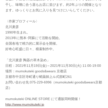
干し、味噌に合う器もお店に並びます。約2年ぶりの開催となり
ます。ゆっくりとお気に入りを見つけにいらしてください。
〈作家プロフィール〉
北川麦彦
1990年生まれ。
2013年に熊本･阿蘇にて活動を開始。
全国各地で精力的に展示会を開催。
好奇心旺盛に日々、模索制作中。
「北川麦彦 陶器の草木染め」
日程：2021年11月19日(金)～2021年11月30日(火) 11:00-19:00
場所：mumokuteki goods&wears 京都店
京都市中京区寺町通り蛸薬師上ル式部町261
お問い合わせ先:075-229-6996（mumokuteki goods&wears京都
店）
mumokuteki ONLINE STORE にて通販同時開催！
http://www.mumokuteki.jp