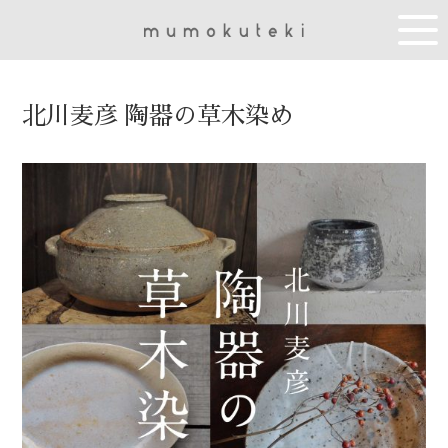
北川麦彦 陶器の草木染め