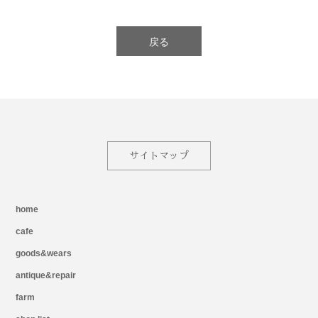
戻る
サイトマップ
home
cafe
goods&wears
antique&repair
farm