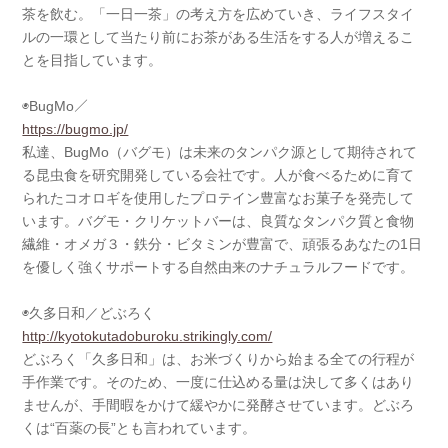
茶を飲む。「一日一茶」の考え方を広めていき、ライフスタイ
ルの一環として当たり前にお茶がある生活をする人が増えるこ
とを目指しています。
◉BugMo／
https://bugmo.jp/
私達、BugMo（バグモ）は未来のタンパク源として期待されて
る昆虫食を研究開発している会社です。人が食べるために育て
られたコオロギを使用したプロテイン豊富なお菓子を発売して
います。バグモ・クリケットバーは、良質なタンパク質と食物
繊維・オメガ３・鉄分・ビタミンが豊富で、頑張るあなたの1日
を優しく強くサポートする自然由来のナチュラルフードです。
◉久多日和／どぶろく
http://kyotokutadoburoku.strikingly.com/
どぶろく「久多日和」は、お米づくりから始まる全ての行程が
手作業です。そのため、一度に仕込める量は決して多くはあり
ませんが、手間暇をかけて緩やかに発酵させています。どぶろ
くは“百薬の長”とも言われています。