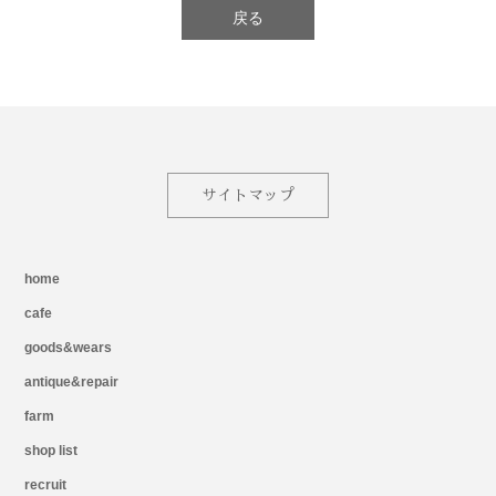
戻る
サイトマップ
home
cafe
goods&wears
antique&repair
farm
shop list
recruit