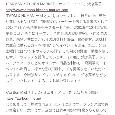
◉FARMAN KITCHEN MARKET／サンドウィッチ、焼き菓子
http://www.farman-kitchen-market.com
“FARM & HUMAN ー 畑と人”をコンセプトに、日常の中に当た
り前にある”お野菜”、”果物”のストーリーを伝える青果店として
2014年9月から移動販売をスタートさせ、翌2015年10月に実店
舗を吹田 津雲台にオープン。全国各地の契約農家から届く旬の
野菜、果物と共にこだわりの調味料も販売。旬の食材、調味料
の生産に携わる方々をお招きしてイベントも開催。第二、第四
土曜日には”サンドウィッチの日”として旬のお野菜、果物を使っ
たサンドウィッチを提供しています。その他、焼き菓子、ジャ
ム、グラノーラなどのオリジナル商品も制作し、店頭販売、イ
ベントへ出店し、様々な形で”美味しい”を提案させていただいて
おります。今回はサンドウィッチをメインに、焼き菓子なども
お持ちいたします。よろしくお願い致します＊
◉Au Bon Miel（オ ボン ミエル）／はちみつ.はちみつ関連
https://au-bon-miel.jp/
はじめまして！蜂蜜専門店オ ボン ミエルです。フランス語で良
い蜂蜜という意味です。店舗では約40種類の蜂蜜を取り扱って