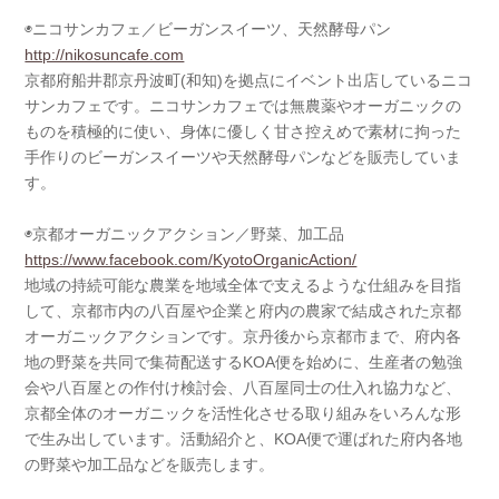
◉ニコサンカフェ／ビーガンスイーツ、天然酵母パン
http://nikosuncafe.com
京都府船井郡京丹波町(和知)を拠点にイベント出店しているニコ
サンカフェです。ニコサンカフェでは無農薬やオーガニックの
ものを積極的に使い、身体に優しく甘さ控えめで素材に拘った
手作りのビーガンスイーツや天然酵母パンなどを販売していま
す。
◉京都オーガニックアクション／野菜、加工品
https://www.facebook.com/KyotoOrganicAction/
地域の持続可能な農業を地域全体で支えるような仕組みを目指
して、京都市内の八百屋や企業と府内の農家で結成された京都
オーガニックアクションです。京丹後から京都市まで、府内各
地の野菜を共同で集荷配送するKOA便を始めに、生産者の勉強
会や八百屋との作付け検討会、八百屋同士の仕入れ協力など、
京都全体のオーガニックを活性化させる取り組みをいろんな形
で生み出しています。活動紹介と、KOA便で運ばれた府内各地
の野菜や加工品などを販売します。