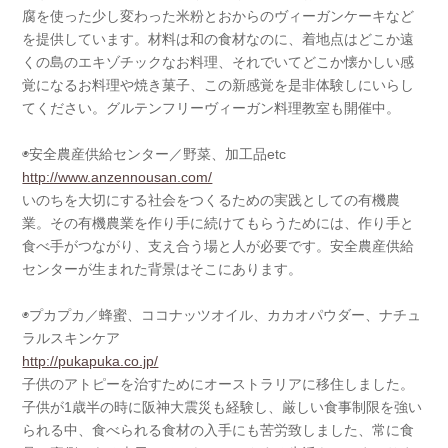
腐を使った少し変わった米粉とおからのヴィーガンケーキなど
を提供しています。材料は和の食材なのに、着地点はどこか遠
くの島のエキゾチックなお料理、それでいてどこか懐かしい感
覚になるお料理や焼き菓子、この新感覚を是非体験しにいらし
てください。グルテンフリーヴィーガン料理教室も開催中。
◉安全農産供給センター／野菜、加工品etc
http://www.anzennousan.com/
いのちを大切にする社会をつくるための実践としての有機農
業。その有機農業を作り手に続けてもらうためには、作り手と
食べ手がつながり、支え合う場と人が必要です。安全農産供給
センターが生まれた背景はそこにあります。
◉プカプカ／蜂蜜、ココナッツオイル、カカオパウダー、ナチュ
ラルスキンケア
http://pukapuka.co.jp/
子供のアトピーを治すためにオーストラリアに移住しました。
子供が1歳半の時に阪神大震災も経験し、厳しい食事制限を強い
られる中、食べられる食材の入手にも苦労致しました、常に食