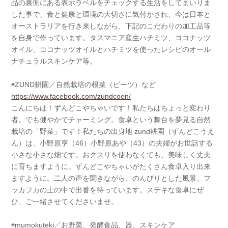
品の裏側にある表示ラベルをチェックする生活をしてまいりま
した事で、食と健康と環境の大切さに気付かされ、今は日本と
オーストラリアを行き来しながら、下記のこだわりの加工品等
を自身で作っています。タスマニア産生ハチミツ、ココナッツ
オイル、ココナッツオイルとハチミツを使ったレシピのオール
ナチュラルスキンケア等。
◉ZUND耕園／自然栽培の根菜（ビーツ）など
https://www.facebook.com/zundcoen/
こんにちは！ずんどこやちゃいです！私たちはちょっと変わり
者。でも健やかでチャーミング。食卓という舞台を夢見る自然
栽培の「野菜」です！私たちの出身地 zund耕園（ずんどこうえ
ん）は、小野原亨（46）小野原あや（43）の夫婦がお世話する
小さな小さな畑です。おクスリを使わなくても、美味しく丈夫
に育ちますように。ずんどこやちゃいがたくさん食卓入り出来
ますように。二人の声を聞きながら、のんびりとした風景、フ
ッカフカの土の中で出番を待っています。ステキな食卓にぜ
ひ、ご一緒させてくださいませ。
◉mumokuteki／お野菜、発酵食品、器、スキンケア