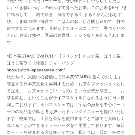
の想いがつまったコーヒーを、ぜひ味わいにいらしてくださ
い。生き物いっぱいの田んぼで育ったお米。このお米を5分づき
に精米して、土鍋で炊き、海塩でまるく まるく結んだおむす
び。うま味の強い海苔で、ごはんのおいしさ閉じ込めて。竹の
皮で大切に包みます。具材も全てオーガニックで、手づくりの
もの。お漬け物や、季節のお野菜、ナッツなどを組み合わせま
す。
◉日本茶STAND SWITCH／【ドリンク】かぶせ茶、ほうじ茶、
ほうじ茶ラテ【物販】ティーバッグ
http://switch-japanesetea.com/
私たちは、大阪の心斎橋にて日本茶STANDを営んでおります。
衰退する日本茶文化を再興するため、お茶をファッションとし
て捉え、「お茶＝かっこいいもの」という公式が成立し、「お
茶を飲む」ということがライフスタイルになれるように日々奮
闘しております。今回マルシェでは、宇治の煎茶を中心に一つ
一つの商品を茶師と考え抜いたドリンクメニューを提供いたし
ます。物販では、上質な茶葉を使用することで誰でも美味しく
淹れることができるティーバッグをご用意しております。毎日
コーヒーを飲まれる方は多いですが、私たちは一日に一杯のお