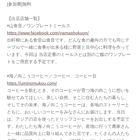
[参加費]無料
【出店店舗一覧】
◉山食音／ワンプレートミールス
https://www.facebook.com/yamashokuon/
出町柳にある食堂山食音です。どんな食の趣向の方でも同じテ
ーブルで一緒に食事が出来る様に野菜と豆中心に料理を作って
います。今回は 当店定番のミールスとは別のご飯のワンプレー
トをご用意する予定です。
◉海ノ向こうコーヒー／コーヒー、コーヒー豆
https://uminomukou.com/
コーヒーを飲むとき、そのコーヒーが育つ海の向こうに想いを
馳せてみてほしい。美しい自然、そこに住む人たちの暮らし、
そしてその未来。海ノ向こうコーヒーは、各地のストーリーと
ともに、おいしいコーヒーをみなさんにお届けします。当日
は、アジアの豆を使ったドリップコーヒーをお出しする予定で
す。わたしたち海ノ向こうコーヒーが、産地に行って農家さん
と一緒に品質向上に取り組んできた豆です。たくさんの人たち