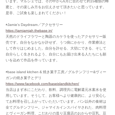
います。マルシェでは、その中から6月に合わせて約15種類の蜂
蜜と、その楽しみ方をお伝えさせて頂きたいと思っています。
是非、ご試食も楽しまれてください！
◉Jamie’s Daydream／アクセサリー
https://jamjamjah.thebase.in/
天然のドライフラワーと陶器のカケラを使ったアクセサリー販
売です。自分をなかなか許せず、うつ病にかかり、作業療法と
して作りはじめました。自分を許せる、大切にできる、そして
自分らしく生きれるよう、自分にもお届け出来る人たちにも願
いを込めて作品を作っています。
◉base island kitchen & 焼き菓子工房／グルテンフリー&ヴィー
ガンの焼き菓子とデリ
https://www.facebook.com/baseislandkitchen/
当店はまず水にこだわり、飲料、調理共に電解還元水素水を使
用しています。そうして、お客様へより健康的に、より安心し
てお料理を召し上がっていただいています。パン以外の食材は
全てグルテンフリー。ジャマイカインスパイヤされた、肉料理
とヴィーガン料理、こだわりの造り豆腐店のおからや豆乳、豆