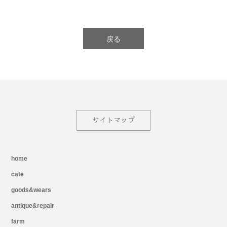
戻る
サイトマップ
home
cafe
goods&wears
antique&repair
farm