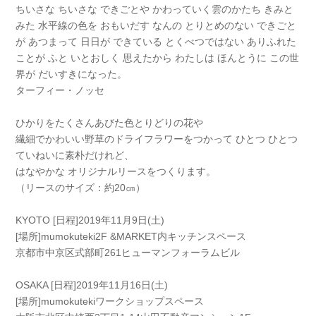
ちいさな ちいさな できごとや かわっていく雲のかたち きみと
みた 水平線の色を おもいだす なんの とりとめのない できごと
が あつまって 日日が できている とくべつではない ありふれた
ことが ふと いとおしく 思えたから わたしは ほんとうに この世
界が だいすきになった。
ターフィー・ノッセ
ひかりをたくさんあびた色とりどりの花や
繊細でかわいい野草のドライフラワーをつかって ひとつ ひとつ
ていねいに素朴だけれど、
はなやかな オリジナルリースをつくります。
（リースのサイズ：約20㎝）
KYOTO [日程]2019年11月9日(土)
[場所]mumokuteki2F &MARKET内キッチンスペース
京都市中京区式部町261ヒューマンフォーラムビル
OSAKA [日程]2019年11月16日(土)
[場所]mumokutekiワークショップスペース