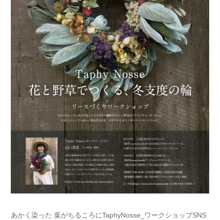
あかく染った 葉がちるころにTaphyNosse_ワークショップSNS