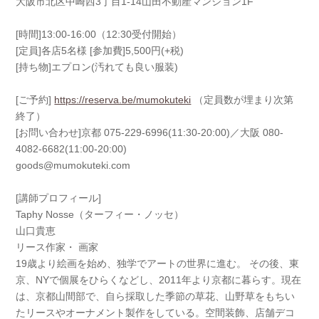
大阪市北区中崎西3丁目1-14山田不動産マンション1F
[時間]13:00-16:00（12:30受付開始）
[定員]各店5名様 [参加費]5,500円(+税)
[持ち物]エプロン(汚れても良い服装)
[ご予約]
https://reserva.be/mumokuteki
（定員数が埋まり次第
終了）
[お問い合わせ]京都 075-229-6996(11:30-20:00)／大阪 080-
4082-6682(11:00-20:00)
goods@mumokuteki.com
[講師プロフィール]
Taphy Nosse（ターフィー・ノッセ）
山口貴恵
リース作家・ 画家
19歳より絵画を始め、独学でアートの世界に進む。 その後、東
京、NYで個展をひらくなどし、2011年より京都に暮らす。現在
は、京都山間部で、自ら採取した季節の草花、山野草をもちい
たリースやオーナメント製作をしている。空間装飾、店舗デコ