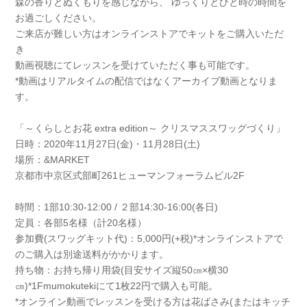
森の香りとぬくもりを感じながら、 ゆっくりとひと時の時間を
お過ごしください。
ご来店が難しい方はオンラインストアでキットをご購入いただ
き
動画視聴にてレッスンを受けていただく事も可能です。
*動画はリアルタイムの配信ではなくアーカイブ動画となりま
す。
「～くらしとお花 extra edition～ クリスマススワッグづくり」
日時：2020年11月27日(金)・11月28日(土)
場所：&MARKET
京都市中京区式部町261ヒューマンフォーラムビル2F
時間：1部10:30-12:00 / ２部14:30-16:00(各日)
定員：各部5名様（計20名様）
参加費(スワッグキット代)：5,000円(+税)*オンラインストアで
のご購入は別途送料がかかります。
持ち物：お持ち帰り用袋(目安サイズ縦50㎝×横30
㎝)*1Fmumokutekiにて1枚22円で購入も可能。
*オンライン動画でレッスンを受ける方は花ばさみ(またはキッチ