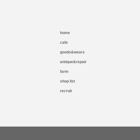
home
cafe
goods&wears
antique&repair
farm
shop list
recruit