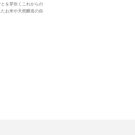
ごとを芽吹くこれからの
れたお米や天然醸造の自