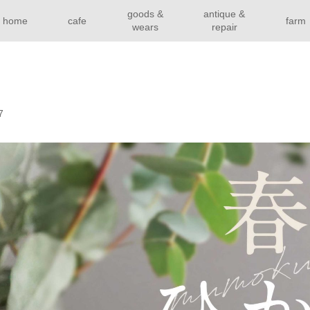
goods &
antique &
home
cafe
farm
wears
repair
7