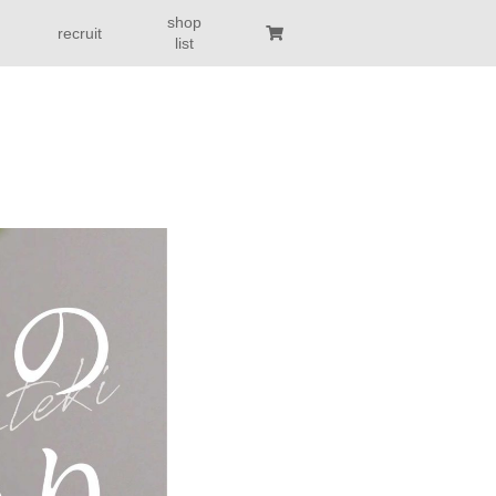
shop
recruit
list