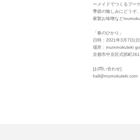
ーメイドでつくるブー
季節の愉しみにどうぞ
家製お味噌などmumoku
「春のひかり」
日時：2021年3月7日(日)1
場所：mummokuteki 
京都市中京区式部町261
[お問い合わせ]
hall@mumokuteki.com