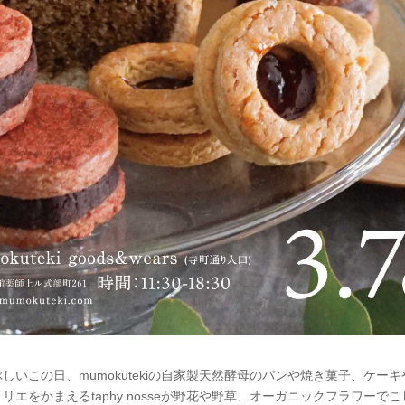
この日、mumokutekiの自家製天然酵母のパンや焼き菓子、ケーキやmumo
リエをかまえるtaphy nosseが野花や野草、オーガニックフラワーで