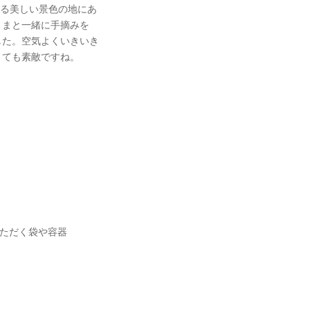
える美しい景色の地にあ
さまと一緒に手摘みを
した。空気よくいきいき
とても素敵ですね。
いただく袋や容器