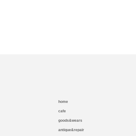
home
cafe
goods&wears
antique&repair