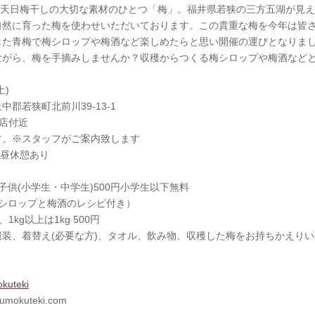
一年熟成 天日梅干しの大切な素材のひとつ「梅」。福井県若狭の三方五湖が見
自然に育った梅を使わせいただいております。この貴重な梅を今年は皆
した青梅で梅シロップや梅酒など楽しめたらと思い開催の運びとなりま
ながら、梅を手摘みしませんか？収穫からつくる梅シロップや梅酒など
土)
郡若狭町北前川39-13-1
前川店付近
す。※スタッフがご案内致します
※お昼休憩あり
、子供(小学生・中学生)500円小学生以下無料
のシロップと梅酒のレシピ付き）
1kg以上は1kg 500円
装、着替え(必要な方)、タオル、飲み物、収穫した梅をお持ちかえり
okuteki
okuteki.com