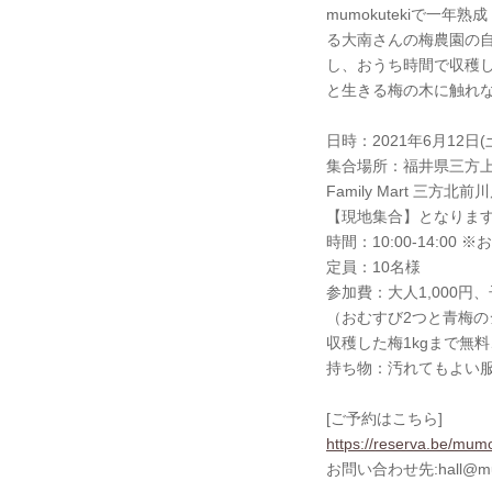
mumokutekiで
る大南さんの梅農園の
し、おうち時間で収穫
と生きる梅の木に触れ
日時：2021年6月12日(
集合場所：福井県三方上中
Family Mart 三方北
【現地集合】となりま
時間：10:00-14:00 
定員：10名様
参加費：大人1,000円
（おむすび2つと青梅
収穫した梅1kgまで無料、
持ち物：汚れてもよい服
[ご予約はこちら]
https://reserva.be/mum
お問い合わせ先:hall@mum