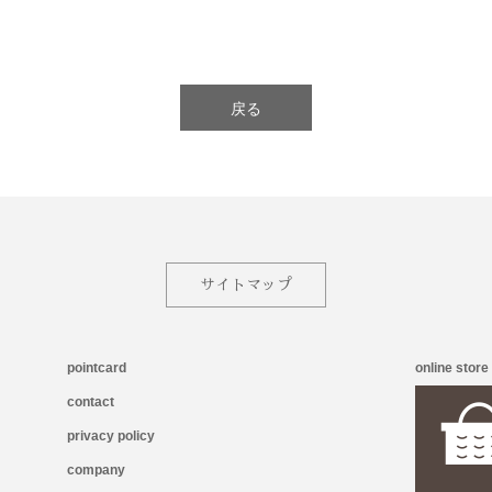
戻る
サイトマップ
pointcard
online store
contact
privacy policy
company