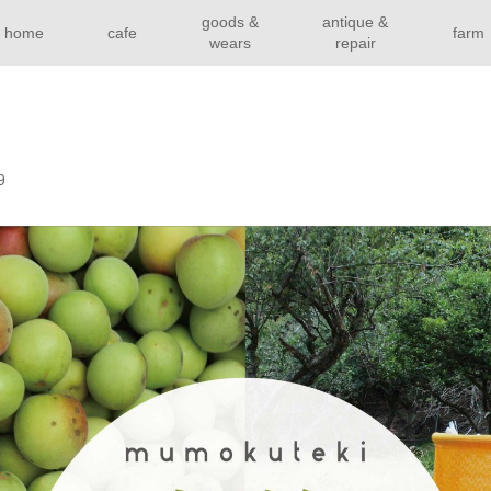
goods &
antique &
home
cafe
farm
wears
repair
9