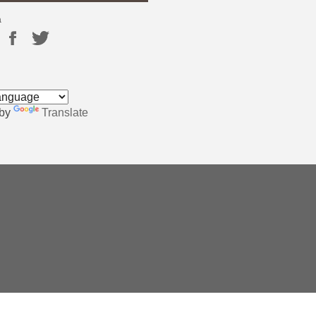
a
 by
Translate