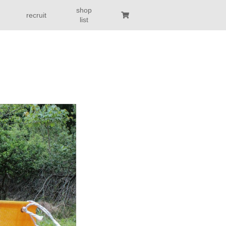
shop
recruit
list