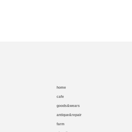
home
cafe
goods&wears
antique&repair
farm