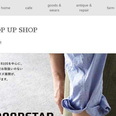
goods &
antique &
home
cafe
farm
wears
repair
OP UP SHOP
3