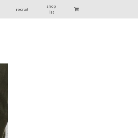
shop
recruit
list