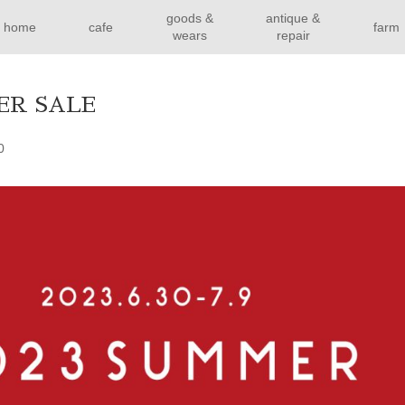
goods &
antique &
home
cafe
farm
wears
repair
ER SALE
0