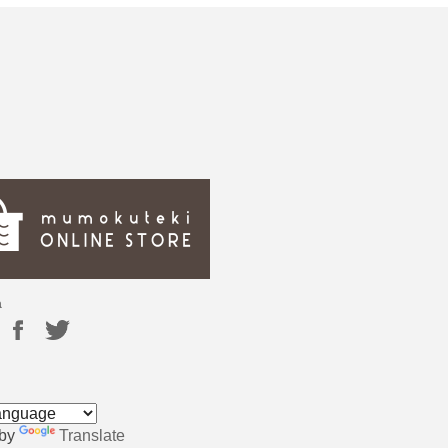
a
 by
Translate