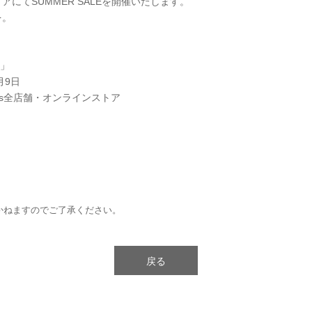
にてSUMMER SALEを開催いたします。
を。
E」
月9日
ars全店舗・オンラインストア
かねますのでご了承ください。
戻る