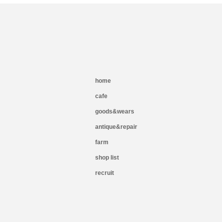
home
cafe
goods&wears
antique&repair
farm
shop list
recruit