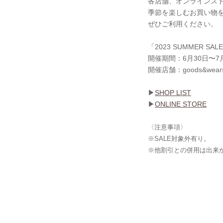
各店舗、オンラインストア
季節を楽しむお買い物
ぜひご利用ください。
「2023 SUMMER SAL
開催期間：6月30日〜7
開催店舗：goods&we
▶︎
SHOP LIST
▶︎
ONLINE STORE
〈注意事項〉
※SALE対象外有り。
※他割引との併用は出来