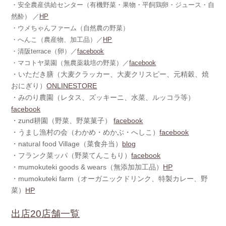
・安全農産供給センター（有機野菜・果物・平飼鶏卵・ジュース・自
然酔） ／
HP
・ウメちゃんファーム（自然農の野菜）
・へんこ（農産物、加工品）／
HP
・清阪terrace（卵）／
facebook
・マコトヤ菜園（無農薬栽培の野菜）／
facebook
・いただき膳（大麦クラッカー、大麦クリスピー、元精穀、焼
おにぎり）
ONLINESTORE
・みのり農園（レタス、ズッキーニ、水菜、ルッコラ等）
facebook
・zund耕園（野菜、野菜菓子）
facebook
・うまし漁村の会（わかめ・めかぶ・へしこ）
facebook
・natural food Village（菜食弁当）
blog
・フランク菜ッパ（野菜てんこもり）
facebook
・mumokuteki goods & wears（無添加加工品）
HP
・mumokuteki farm（オーガニックドリンク、特製カレー、野
菜）
HP
出店20店舗一覧