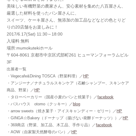
美味しい有機野菜の農家さん、安心素材を集めた八百屋さん、
厳選した材料を使ったパン屋さんに、
スイーツ、ケーキ屋さん、無添加の加工品などなどの色とりど
りの20店舗をお楽しみに！
2017/6.17(Sat) 11:30～18:00
入場料:無料
場所:mumokutekiホール
〒604-8061 京都市中京区式部町261 ヒューマンフォーラムビル
3F
出展者一覧
・Vegecafe&Dining TOSCA（野菜料理）／
HP
・アンジーナ／ナチュラルスキンケア（石鹸シャンプー、スキンケア
商品、野菜）／
HP
・タローベーカリー（国産小麦のパンと焼菓子）／
facebook
・バスハウス otomo（クッキー）／
blog
・arrow sweets（焼き菓子・アイスキャンディー・ゼリー）／
HP
・GINGA☆Bakery（ドーナップ（揚げない発酵ドーナッツ））／
HP
・369商店（野菜、加工品、木工品、手作り品）／
facebook
・AOW（自家製天然酵母のパン）／
HP