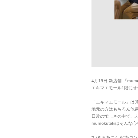
4月19日 新店舗 『mumo
エキマエモール1階にオ
「エキマエモール」はJ
地元の方はもちろん他
日常の忙しさの中で、
mumokutekiはそ
“いきるをつくる”をコ