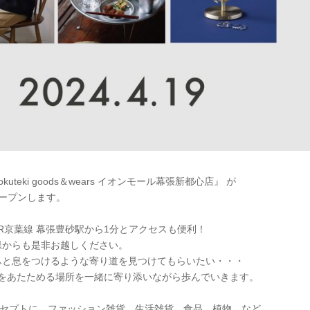
kuteki goods＆wears イオンモール幕張新都心店』 が
ープンします。
R京葉線 幕張豊砂駅から1分とアクセスも便利！
県からも是非お越しください。
ふと息をつけるような寄り道を見つけてもらいたい・・・
んな心をあたためる場所を一緒に寄り添いながら歩んでいきます。
ンセプトに、ファッション雑貨、生活雑貨、食品、植物、など