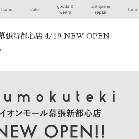
goods &
antique &
home
cafe
farm
wears
repair
張新都心店 4/19 NEW OPEN
7