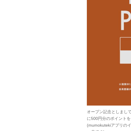
オープン記念としまして、
に500円分のポイント
(mumokutekiア