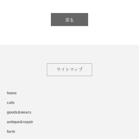
戻る
サイトマップ
home
cafe
goods&wears
antique&repair
farm