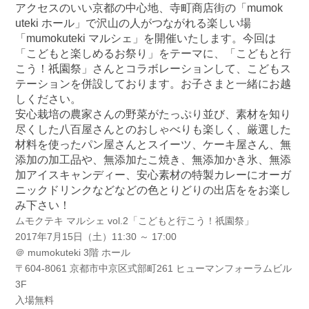
アクセスのいい京都の中心地、寺町商店街の「mumok
uteki ホール」で沢山の人がつながれる楽しい場
「mumoku
teki マルシェ」を開催いたします。今回は
「こどもと楽しめる
お祭り」をテーマに、「こどもと行
こう！祇園祭」さんと
コラボレーションして、こどもス
テーションを併設してお
ります。お子さまと一緒にお越
しください。
安心栽培の農家さんの野菜がたっぷり並び、素材を知り
尽
くした八百屋さんとのおしゃべりも楽しく、厳選した
材料
を使ったパン屋さんとスイーツ、ケーキ屋さん、無
添加の
加工品や、無添加たこ焼き、無添加かき氷、無添
加アイス
キャンディー、安心素材の特製カレーにオーガ
ニックドリ
ンクなどなどの色とりどりの出店ををお楽し
み下さい！
ムモクテキ マルシェ vol.2「こどもと行こう！祇園祭」
2017年7月15日（土）11:30 ～ 17:00
＠ mumokuteki 3階 ホール
〒604-8061 京都市中京区式部町261 ヒューマンフォーラムビル
3F
入場無料