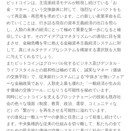
ビットコインは、主流派経済モデルが軽視し続けている「お
金・マネー」という交換媒体に対して、強烈なインパクトをも
って再定義・再思考を求めています。この新しい産業革命を広
めていくことは、行き詰る現在の資本主義経済の出口を照ら
し、人類の未来の経済にとって極めて重要な第一歩になると確
信しています。そのアイデアはマネタリズムへの過信に目を覚
まさせ、金融危機を常に抱える金融資本主義経済システムに対
して、真にオルタナティブなシステムを構築する選択肢を人類
に与えてくれるでしょう。
またビットコインはグローバル化するビジネス及びデジタル・
ライフスタイルとの親和性は極めて高く、誠実なマネー（価値
の交換手段）で、従来銀行システムによる“中抜き”が無いフェア
ーな金融政策であり、人類史上最も優れた「一般経済が生み出
す価値の交換ツール」になりうる可能性を秘めています。
同時にビットコインを支えるブロックチェーンの技術も既存社
会の色々な場面（制度、教育、政治、選挙、コミュニティな
ど）の「繋がり」を再生させる可能性に溢れています。
その進化は一般ユーザーの参加と任意によって前進し続けてい
ます。中央集権的な従来の仕組みを切り離して、私たちの全て
のための民主的な価値の交換システムに基づく社会に再生する