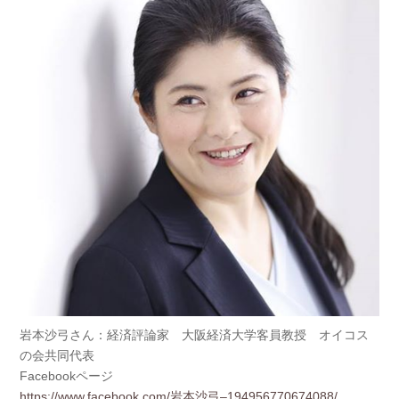
岩本沙弓さん：経済評論家 大阪経済大学客員教授 オイコス
の会共同代表
Facebookページ
https://www.facebook.com/岩本沙弓–194956770674088/