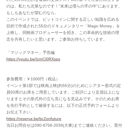
のは、私たち次第なのです！”未来は僕らの手の中”にあります、
もしもあなたが望むのなら。
このイベントでは、ビットコインに関する正しい知識を広める
目的で作成された55分のドキュメンタリー「Magic Money」を
上映し、同映画プロデューサーを招き、この革命的な技術の理
念を共有したいと思います。ご参加お待ちしています。
「マジックマネー」予告編
https://youtu.be/IzmCj0RXsps
参加費用：￥1000円（税込）
イベント第1部では映画上映(約55分)のためにシアター形式の定
員50席のお席をご用意しています。ご好評により定員以上にな
りますとその形式外の立ち見になる見込みです。そのためお席
を先行予約として確保するには、以下の正式予約フォームより
お伝え下さい。
https://reserva.be/bc2onfuture
当日お問合せは090-8758-2039(大東)までご連絡ください。受付