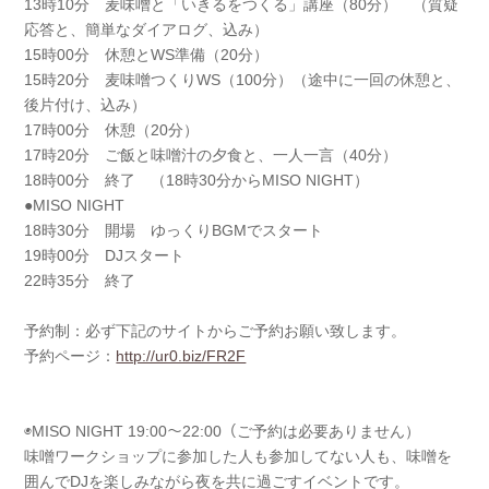
13時10分 麦味噌と「いきるをつくる」講座（80分
） （質疑
応答と、簡単なダイアログ、込み）
15時00分 休憩とWS準備（20分）
15時20分 麦味噌つくりWS（100分）（途中に一
回の休憩と、
後片付け、込み）
17時00分 休憩（20分）
17時20分 ご飯と味噌汁の夕食と、一人一言（40分
）
18時00分 終了 （18時30分からMISO NIGHT）
●MISO NIGHT
18時30分 開場 ゆっくりBGMでスタート
19時00分 DJスタート
22時35分 終了
予約制：必ず下記のサイトからご予約お願い致します。
予約ページ：
http://ur0.biz/FR2F
◉MISO NIGHT 19:00～22:00（ご予約は必要ありません）
味噌ワークショップに参加した人も参加してない人も、味
噌を
囲んでDJを楽しみながら夜を共に過ごすイベントで
す。