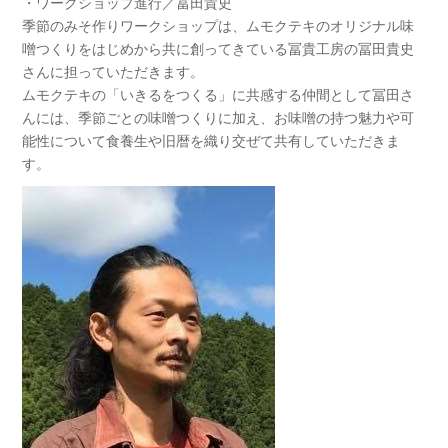
・ワークショップ進行／冨田貴史
季節のみそ作りワークショップは、ムモクテキのオリジナ
ル味
噌つくりをはじめから共に創ってきている冨貴工房の
冨田貴史
さんに担っていただきます。
ムモクテキの「いきるをつくる」に共感する仲間として冨
田さ
んには、季節ごとの味噌つくりに加え、お味噌の持つ
魅力や可
能性について食養生や旧暦を織り交ぜて共有して
いただきま
す。