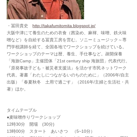
・冨田貴史
http://
takafumitomita.blogspot.jp/
大阪中津にて養生のための衣食（茜染め、麻褌、味噌、鉄
火味
噌など）を自給する冨貴工房を営む。ソニーミュージ
ック～専
門学校講師を経て、全国各地でワークショップを
続けている。
ワークショップのテーマは暦、養生、手仕事
など。疎開保養
「海旅Camp」主催団体「21st century ship 海旅団」代表代行。
『原発事故子ども・被災者支援法』を
活かす市民ネットワーク
代表。著書「わたしにつながるい
のちのために」（2006年/
自主
出版）「春夏秋冬 土用で過ごす」（2016年/
主婦と生活社・共
著）ほか。
タイムテーブル
●麦味噌作りワークショップ
12時30分 開場 (30分)
13時00分 スタート あいさつ （5~10分）