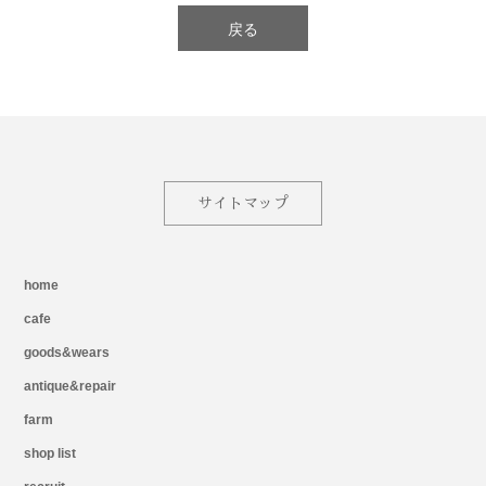
戻る
サイトマップ
home
cafe
goods&wears
antique&repair
farm
shop list