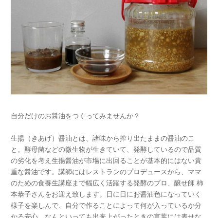
自分だけのお醤油をつくってみませんか？
生揚（きあげ）醤油とは、諸味から搾り出たままの醤油のこ
と。酵母菌などの微生物が生きていて、発酵しているので品質
の劣化を考え生揚醤油が市場に出回ることが基本的にはない貴
重な醤油です。講師にはレストランのプロデュースから、ママ
のための食養生講座まで幅広く活躍する発酵のプロ、醸せ師 柿
本恭子さんをお迎え致します。日に日にお醤油色になっていく
様子を楽しんで、自分で作ることによって何が入っているか分
かる安心、なんといっても出来上がったときの言葉には表せな