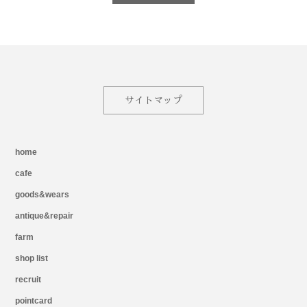
サイトマップ
home
cafe
goods&wears
antique&repair
farm
shop list
recruit
pointcard