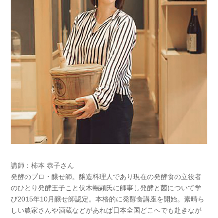
講師：柿本 恭子さん
発酵のプロ・醸せ師。醸造料理人であり現在の発酵食の立役者
のひとり発酵王子こと伏木暢顕氏に師事し発酵と菌について学
び2015年10月醸せ師認定。本格的に発酵食講座を開始。素晴ら
しい農家さんや酒蔵などがあれば日本全国どこへでも赴きなが