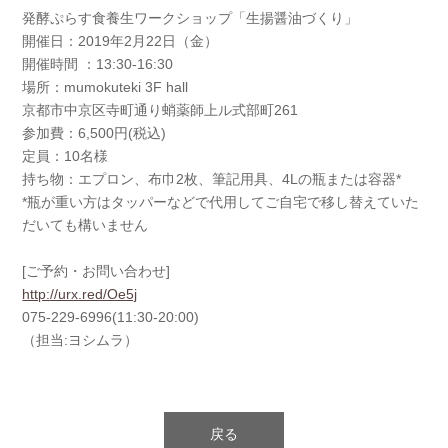
発酵ぷらす食養生ワークショップ「生揚醤油づくり」
開催日：2019年2月22日（金）
開催時間 ：13:30-16:30
場所：mumokuteki 3F hall
京都市中京区寺町通り蛸薬師上ル式部町261
参加費：6,500円(税込)
定員：10名様
持ち物：エプロン、布巾2枚、筆記用具、4Lの瓶または容器*
*瓶が重い方はタッパーなどで代用してご自宅で移し替えていた
だいても構いません
[ご予約・お問い合わせ]
http://urx.red/Oe5j
075-229-6996(11:30-20:00)
（担当:ヨシムラ）
戻る