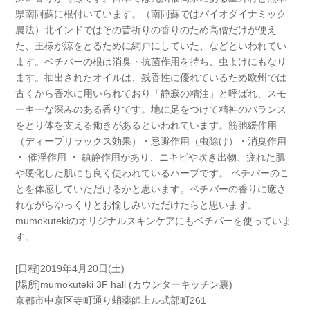
県南阿蘇に根付いています。（南阿蘇ではバイオダイナミック
農法）北インドではその昔祈りの香りのため高僧だけが使え
た、王様が涼をとるために網戸にしていた、などといわれてい
ます。ベチバーの根は消臭・抗菌作用を持ち、虫よけにもなり
ます。抽出されたオイルは、残香性に優れているため欧州では
古くから香水に用いられており「静寂の精油」と呼ばれ、スモ
ーキーな深みのある香りです。地に足をつけて精神のバランス
をとり体を支える働きがあるといわれています。筋弛緩作用
（ディープリラックス効果）・忌避作用（虫除け）・消臭作用
・ 催淫作用 ・ 鎮静作用があり、ニキビや吹き出物、疲れた肌
や硬化した肌にも良く使われているハーブです。 ベチパーのこ
とを体感していただけるかと思います。ベチバーの香りに癒さ
れながらゆっくりとお愉しみいただけたらと思います。
mumokutekiのオリジナルスキンケアにもベチパーを使っていま
す。
[日程]2019年4月20日(土)
[場所]mumokuteki 3F hall (カウンターキッチン裏)
京都市中京区寺町通り蛸薬師上ル式部町261