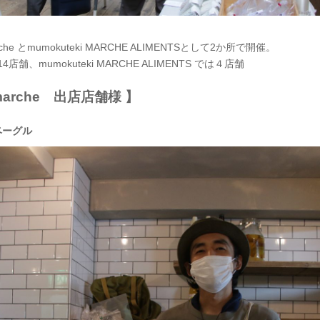
rche とmumokuteki MARCHE ALIMENTSとして2か所で開催。
 は14店舗、mumokuteki MARCHE ALIMENTS では４店舗
 marche 出店店舗様 】
ベーグル