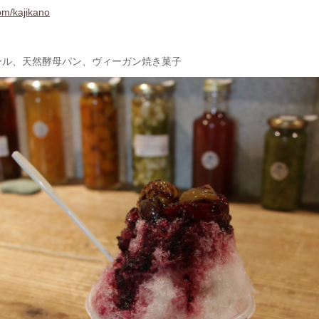
om/kajikano
ール、天然酵母パン、ヴィーガン焼き菓子