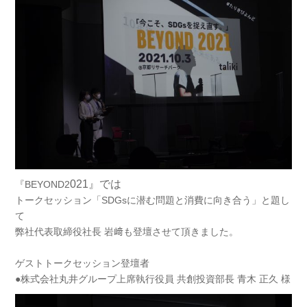
021』では
『BEYOND2
トークセッション「SDGsに潜む問題と消費に向き合う」と題し
て
弊社代表取締役社長 岩﨑も登壇させて頂きました。
ゲストトークセッション登壇者
●株式会社丸井グループ上席執行役員 共創投資部長 青木 正久 様