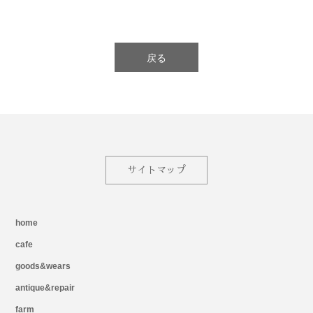
戻る
サイトマップ
home
cafe
goods&wears
antique&repair
farm